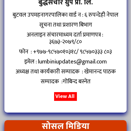
बुद्धसंचार ग्रुप प्रा. लि.
बुटवल उपमहनागरपालिका वार्ड न : ६ रुपन्देही नेपाल
सूचना तथा प्रशारण बिभाग
अनलाइन संचारमाध्यम दर्ता प्रमाणपत्र :
३६७३-२०७९/८०
फोन : +९७७-९८५७०१०३१८/ ९८५७०३३३ ८०३
इमेल : lumbiniupdates@gmail.com
अध्यक्ष तथा कार्यकारी सम्पादक : खेमानन्द पाठक
सम्पादक :गोबिन्द बस्नेत
View All
सोसल मिडिया